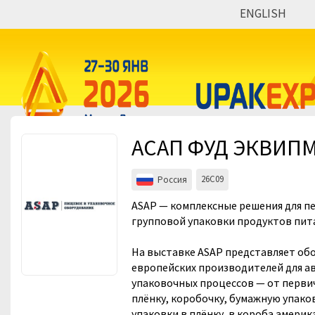
ENGLISH
Мероприятия
Организации
АСАП ФУД ЭКВИП
26C09
Россия
ASAP — комплексные решения для п
групповой упаковки продуктов пит
На выставке ASAP представляет об
европейских производителей для 
упаковочных процессов — от перви
плёнку, коробочку, бумажную упако
упаковки в плёнку, в короба америк